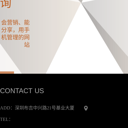
询
会营销、能
分享，用手
机管理的网
站
CONTACT US
ADD：深圳布吉中兴路21号基业大厦
TEL：
生