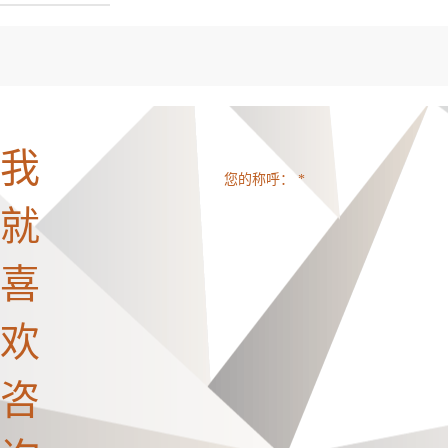
我
您的称呼： *
就
喜
欢
咨