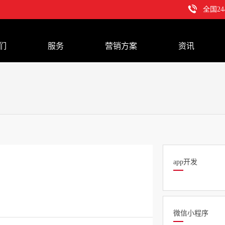
全国2
们
服务
营销方案
资讯
app开发
微信小程序