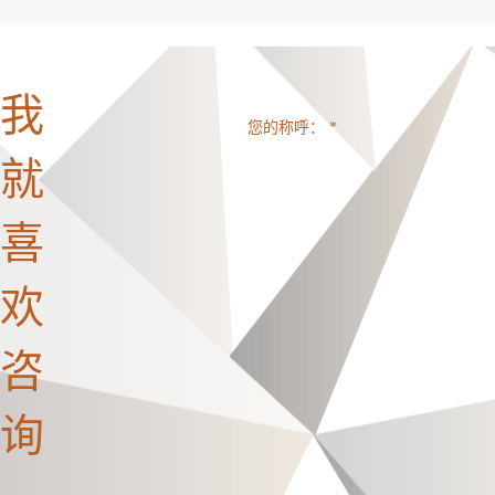
我
您的称呼： *
就
喜
欢
咨
询