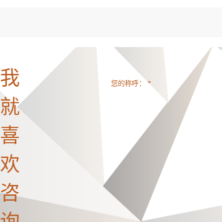
我
您的称呼： *
就
喜
欢
咨
询